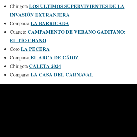
LOS ÚLTIMOS SUPERVIVIENTES DE LA
Chirigota
INVASIÓN EXTRANJERA
LA BARRICADA
Comparsa
CAMPAMENTO DE VERANO GADITANO:
Cuarteto
EL TÍO CHANO
LA PECERA
Coro
EL ARCA DE CÁDIZ
Comparsa
CALETA 2024
Chirigota
LA CASA DEL CARNAVAL
Comparsa