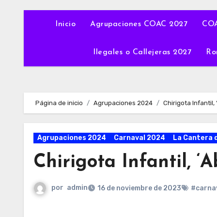
Inicio
Agrupaciones COAC 2027
COA
Ilegales o Callejeras 2027
Ro
Página de inicio
Agrupaciones 2024
Chirigota Infantil
Agrupaciones 2024
Carnaval 2024
La Cantera 
Chirigota Infantil, ‘
por
admin
16 de noviembre de 2023
#carna