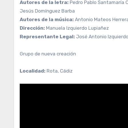
Autores de la letra:
Pedro Pablo Santamaría C
Jesús Domínguez Barba
Autores de la música:
Antonio Mateos Herrer
Dirección:
Manuela Izquierdo Lupiañez
Representante Legal:
José Antonio Izquierd
Grupo de nueva creación
Localidad:
Rota, Cádiz