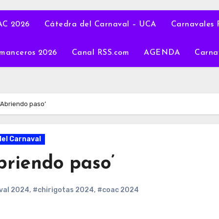
C 2026
Cátedra del Carnaval – UCA
Carnavales 
manceros 2026
Canal RSS.com
AGENDA
Carna
, ‘Abriendo paso’
del Carnaval
Abriendo paso’
val 2024
,
#chirigotas 2024
,
#coac 2024