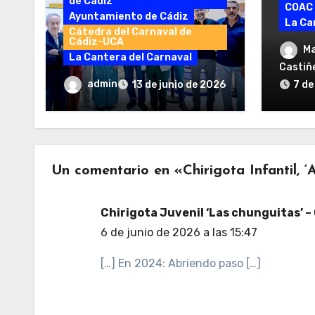
de Cádiz
COAC
Ayuntamiento de Cádiz
La Ca
Cátedra del Carnaval de
Cádiz-UCA
La Ga
Ma
La Cantera del Carnaval
lo mej
Castiñe
el 19 
Presentada la II Edición
admin
13 de junio de 2026
7 de
de la Escuela Municipal de
Carnaval
Un comentario en «Chirigota Infantil, ‘
Chirigota Juvenil ‘Las chunguitas’ –
6 de junio de 2026 a las 15:47
[…] En 2024: Abriendo paso […]