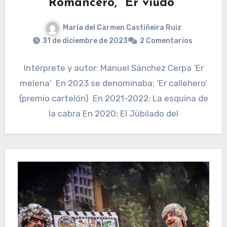
Romancero, “Er viudo”
María del Carmen Castiñeira Ruiz
31 de diciembre de 2023
2 Comentarios
Intérprete y autor: Manuel Sánchez Cerpa ‘Er
melena’ En 2023 se denominaba: ‘Er callehero’
(premio cartelón) En 2021-2022: La esquina de
la cabra En 2020: El Jübilado del