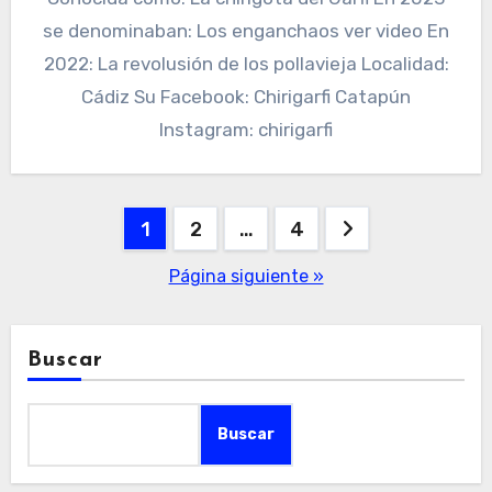
se denominaban: Los enganchaos ver video En
2022: La revolusión de los pollavieja Localidad:
Cádiz Su Facebook: Chirigarfi Catapún
Instagram: chirigarfi
Paginación
1
2
…
4
de
Página siguiente »
entradas
Buscar
Buscar