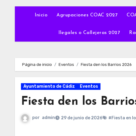
Inicio
Agrupaciones COAC 2027
COA
Ilegales o Callejeras 2027
Ro
Página de inicio
Eventos
Fiesta den los Barrios 2026
Ayuntamiento de Cádiz
Eventos
Fiesta den los Barri
por
admin
29 de junio de 2026
#Fiesta en l