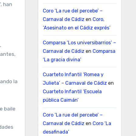
”, han
Coro ‘La rue del percebe’ –
Carnaval de Cádiz
en
Coro,
‘Asesinato en el Cádiz exprés’
Comparsa ‘Los universibarrios’ –
,
Carnaval de Cádiz
en
Comparsa
gantes,
‘La gracia divina’
Cuarteto Infantil ‘Romea y
tando la
Julieta’ – Carnaval de Cádiz
en
Cuarteto Infantil ‘Escuela
pública Caimán’
e baile
Coro ‘La rue del percebe’ –
Carnaval de Cádiz
en
Coro ‘La
idades
desafinada’