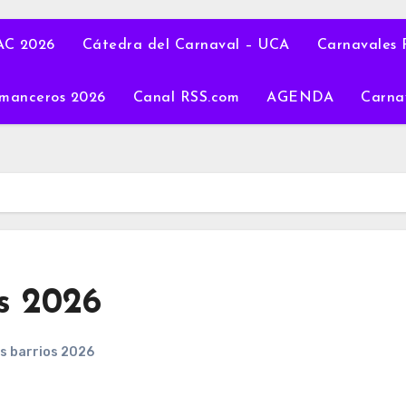
C 2026
Cátedra del Carnaval – UCA
Carnavales 
manceros 2026
Canal RSS.com
AGENDA
Carna
os 2026
os barrios 2026