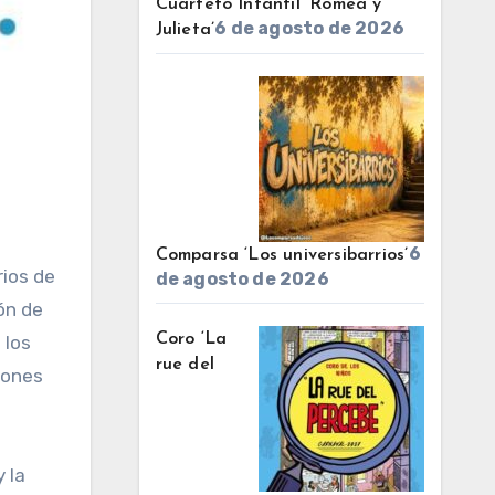
Cuarteto Infantil ‘Romea y
6 de agosto de 2026
Julieta’
6
Comparsa ‘Los universibarrios’
de agosto de 2026
ón de
Coro ‘La
 los
rue del
cones
 la