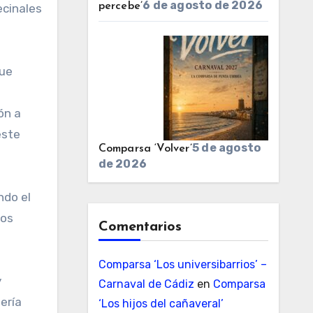
6 de agosto de 2026
percebe’
ecinales
que
ón a
este
5 de agosto
Comparsa ‘Volver’
de 2026
ndo el
los
Comentarios
Comparsa ‘Los universibarrios’ –
y
Carnaval de Cádiz
en
Comparsa
ería
‘Los hijos del cañaveral’