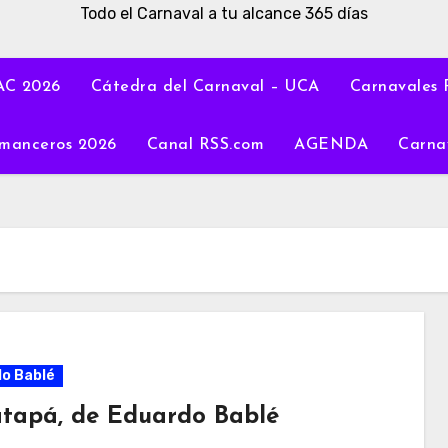
Todo el Carnaval a tu alcance 365 días
C 2026
Cátedra del Carnaval – UCA
Carnavales 
manceros 2026
Canal RSS.com
AGENDA
Carna
o Bablé
tapá, de Eduardo Bablé