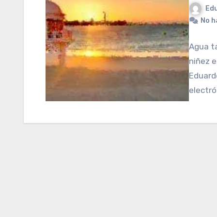
Edu
No h
Agua t
niñez e
Eduard
electró