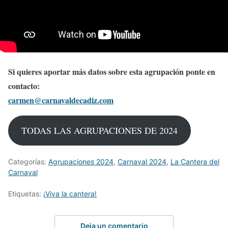
Si quieres aportar más datos sobre esta agrupación ponte en
contacto:
carmen@carnavaldecadiz.com
TODAS LAS AGRUPACIONES DE 2024
Categorías:
Agrupaciones 2024
,
Carnaval 2024
,
La Cantera del
Carnaval
Etiquetas:
¡Viva la cantera!
Deja un comentario