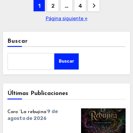
Paginación
1
2
…
4
de
Página siguiente »
entradas
Buscar
Buscar
Últimas Publicaciones
9 de
Coro ‘La rebujina’
agosto de 2026