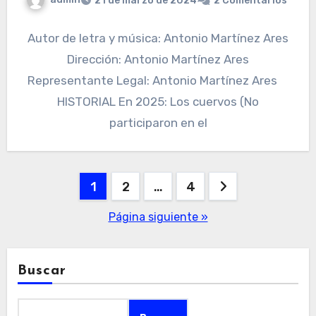
21 de marzo de 2024
2 Comentarios
Autor de letra y música: Antonio Martínez Ares
Dirección: Antonio Martínez Ares
Representante Legal: Antonio Martínez Ares
HISTORIAL En 2025: Los cuervos (No
participaron en el
Paginación
1
2
…
4
de
Página siguiente »
entradas
Buscar