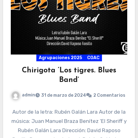
Agrupaciones 2025
COAC
Chirigota ‘Los tigres. Blues
Band’
admin
31 de marzo de 2024
2 Comentarios
Autor de la letra: Rubén Galán Lara Autor de la
música: Juan Manuel Braza Benítez ‘El Sheriff y
Rubén Galán Lara Dirección: David Raposo