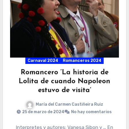
Carnaval 2024
Romanceros 2024
Romancero ‘La historia de
Lolita de cuando Napoleon
estuvo de visita’
María del Carmen Castiñeira Ruiz
25 de marzo de 2024
No hay comentarios
Interpretes y autores: Vanesa Sibon y … En