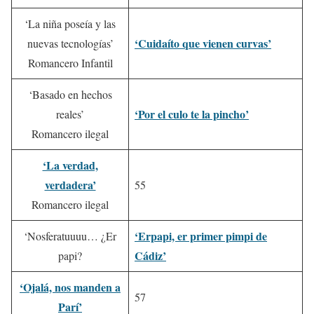
‘La niña poseía y las
‘Cuidaíto que vienen curvas’
nuevas tecnologías’
Romancero Infantil
‘Basado en hechos
‘Por el culo te la pincho’
reales’
Romancero ilegal
‘La verdad,
verdadera’
55
Romancero ilegal
‘Erpapi, er primer pimpi de
‘Nosferatuuuu… ¿Er
Cádiz’
papi?
‘Ojalá, nos manden a
57
Parí’