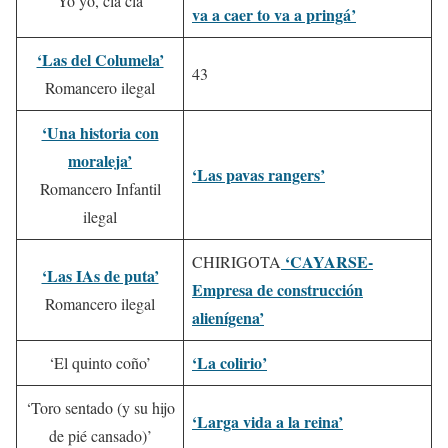
‘Yo yó, cla clá’
va a caer to va a pringá’
‘Las del Columela’
43
Romancero ilegal
‘Una historia con
moraleja’
‘Las pavas rangers’
Romancero Infantil
ilegal
‘CAYARSE-
CHIRIGOTA
‘Las IAs de puta’
Empresa de construcción
Romancero ilegal
alienígena’
‘La colirio’
‘El quinto coño’
‘Toro sentado (y su hijo
‘Larga vida a la reina’
de pié cansado)’