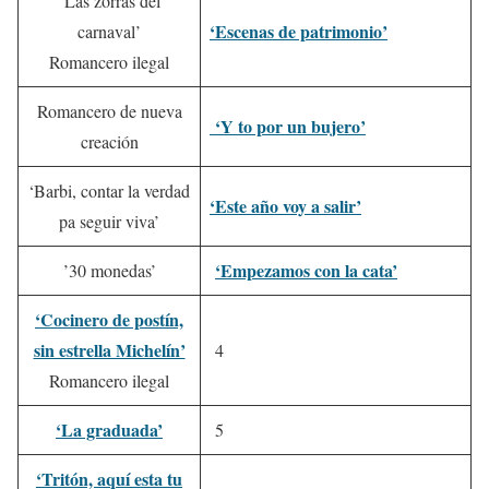
‘Las zorras del
‘Escenas de patrimonio’
carnaval’
Romancero ilegal
Romancero de nueva
‘Y to por un bujero’
creación
‘Barbi, contar la verdad
‘Este año voy a salir’
pa seguir viva’
‘Empezamos con la cata’
’30 monedas’
‘Cocinero de postín,
sin estrella Michelín’
4
Romancero ilegal
‘La graduada’
5
‘Tritón, aquí esta tu