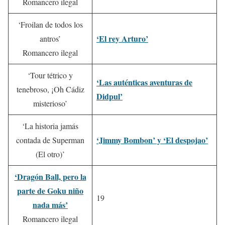
Romancero ilegal
‘Froilan de todos los
‘El rey Arturo’
antros’
Romancero ilegal
‘Tour tétrico y
‘Las auténticas aventuras de
tenebroso, ¡Oh Cádiz
Didpul’
misterioso’
‘La historia jamás
‘Jimmy Bombon’ y ‘El despojao’
contada de Superman
(El otro)’
‘Dragón Ball, pero la
parte de Goku niño
19
nada más’
Romancero ilegal