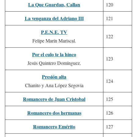
La Que Guardan, Callan
120
La venganza del Adriano III
121
P.E.N.E. TV
122
Felipe Marín Mariscal.
Por el culo te la hinco
123
Jesús Quintero Domínguez.
Presión alta
124
Chanito y Ana López Segovia
Romancero de Juan Cristobal
125
Romancero dos hermanas
126
Romancero Emérito
127