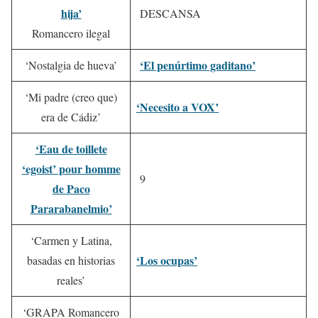
hija’
DESCANSA
Romancero ilegal
‘El penúrtimo gaditano’
‘Nostalgia de hueva’
‘Mi padre (creo que)
‘Necesito a VOX’
era de Cádiz’
‘Eau de toillete
‘egoist’ pour homme
9
de Paco
Pararabanelmio’
‘Carmen y Latina,
‘Los ocupas’
basadas en historias
reales’
‘GRAPA Romancero