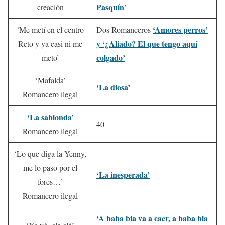
Pasquín’
creación
‘Amores perros’
‘Me metí en el centro
Dos Romanceros
y ‘¿Aliado? El que tengo aquí
Reto y ya casi ni me
colgado’
meto’
‘Mafalda’
‘La diosa’
Romancero ilegal
‘La sabionda’
40
Romancero ilegal
‘Lo que diga la Yenny,
me lo paso por el
‘La inesperada’
fores…’
Romancero ilegal
‘A baba bia va a caer, a baba bia