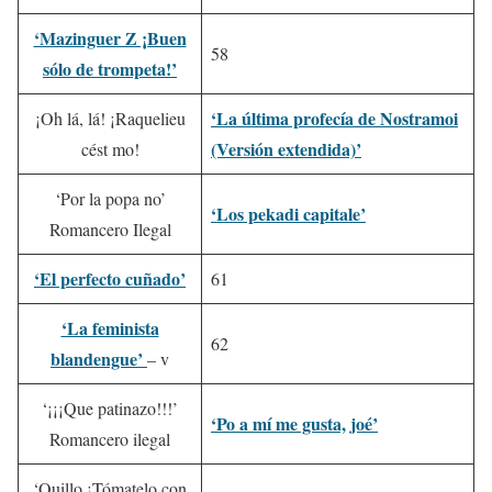
‘Mazinguer Z ¡Buen
58
sólo de trompeta!’
‘La última profecía de Nostramoi
¡Oh lá, lá! ¡Raquelieu
(Versión extendida)’
cést mo!
‘Por la popa no’
‘Los pekadi capitale’
Romancero Ilegal
‘El perfecto cuñado’
61
‘La feminista
62
blandengue’
– v
‘¡¡¡Que patinazo!!!’
‘Po a mí me gusta, joé’
Romancero ilegal
‘Quillo,¡Tómatelo con