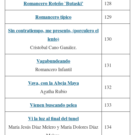
Romancero Roteño `Butaski’
128
Romancero típico
129
Sin contratiempo, me presento, (porculero el
lento)
130
Cristobal Cano Ganález.
Vagabundeando
131
Romancero Infantil
Vaya, con la Abeja Maya
132
Agatha Rubio
Vienen buscando pelea
133
Vi la luz al final del tunel
María Jesús Díaz Melero y María Dolores Díaz
134