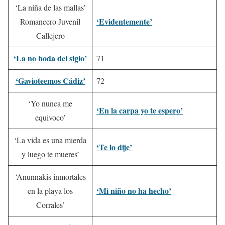
‘La niña de las mallas’
‘Evidentemente’
Romancero Juvenil
Callejero
‘La no boda del siglo’
71
‘Gavioteemos Cádiz’
72
‘Yo nunca me
‘En la carpa yo te espero’
equivoco’
‘La vida es una mierda
‘Te lo dije’
y luego te mueres’
‘Anunnakis inmortales
‘Mi niño no ha hecho’
en la playa los
Corrales’