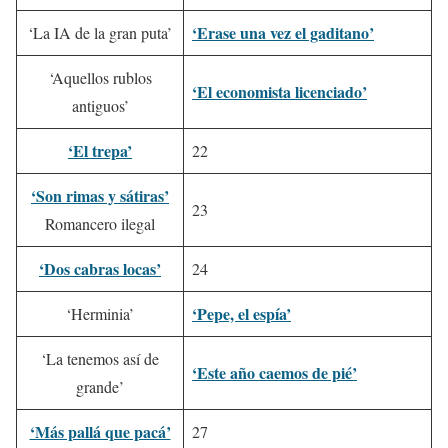
‘Erase una vez el gaditano’
‘La IA de la gran puta’
‘Aquellos rublos
‘El economista licenciado’
antiguos’
‘El trepa’
22
‘Son rimas y sátiras’
23
Romancero ilegal
‘Dos cabras locas’
24
‘Pepe, el espía’
‘Herminia’
‘La tenemos así de
‘Este año caemos de pié’
grande’
‘Más pallá que pacá’
27