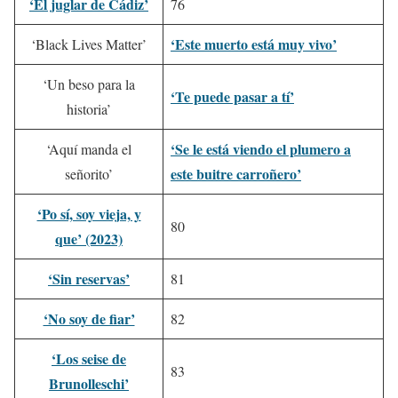
‘El juglar de Cádiz’
76
‘Este muerto está muy vivo’
‘Black Lives Matter’
‘Un beso para la
‘Te puede pasar a tí’
historia’
‘Se le está viendo el plumero a
‘Aquí manda el
este buitre carroñero’
señorito’
‘Po sí, soy vieja, y
80
que’ (2023)
‘Sin reservas’
81
‘No soy de fiar’
82
‘Los seise de
83
Brunolleschi’