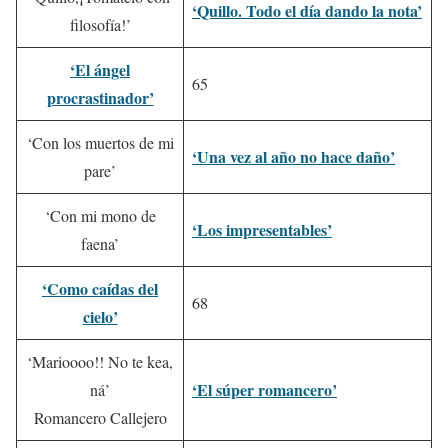
‘Quillo. Todo el día dando la nota’
filosofía!’
‘El ángel
65
procrastinador’
‘Con los muertos de mi
‘Una vez al año no hace daño’
pare’
‘Con mi mono de
‘Los impresentables’
faena’
‘Como caídas del
68
cielo’
‘Marioooo!! No te kea,
‘El súper romancero’
ná’
Romancero Callejero