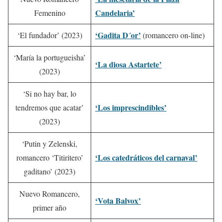
Candelaria’
Femenino
‘Gadita D´or’
‘El fundador’ (2023)
(romancero on-line)
‘María la portugueisha’
‘La diosa Astartete’
(2023)
‘Si no hay bar, lo
‘Los imprescindibles’
tendremos que acatar’
(2023)
‘Putin y Zelenski,
‘Los catedráticos del carnaval’
romancero ‘Titiritero’
gaditano’ (2023)
Nuevo Romancero,
‘Vota Balvox’
primer año