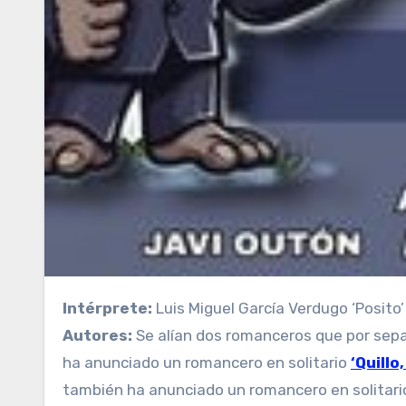
Intérprete:
Luis Miguel García Verdugo ‘Posito’
Autores:
Se alían dos romanceros que por sepa
ha anunciado un romancero en solitario
‘Quillo
también ha anunciado un romancero en solitar