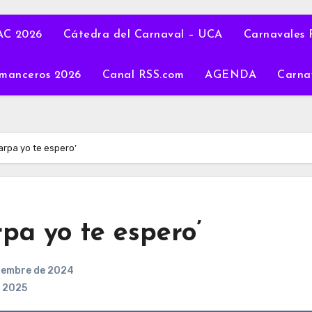
C 2026
Cátedra del Carnaval – UCA
Carnavales 
manceros 2026
Canal RSS.com
AGENDA
Carna
arpa yo te espero’
pa yo te espero’
ciembre de 2024
 2025