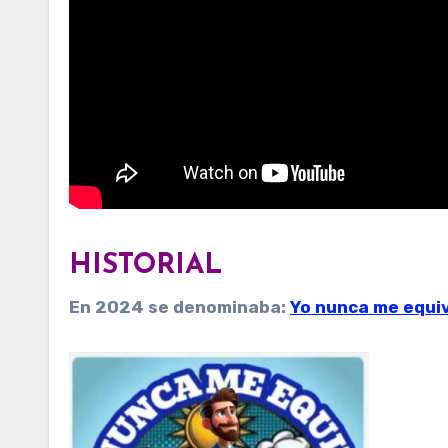
HISTORIAL
En 2024 se denominaba:
Yo nunca me equi