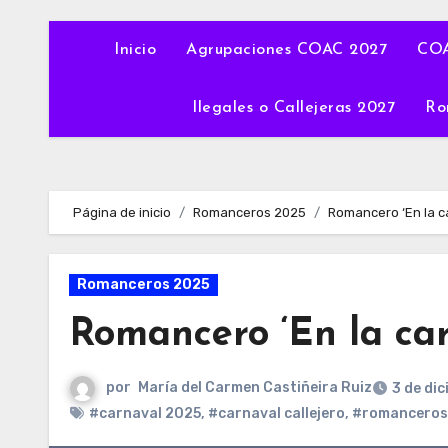
Inicio
Agrupaciones COAC 2027
COA
Ilegales o Callejeras 2027
Ro
Página de inicio
Romanceros 2025
Romancero ‘En la c
Romanceros 2025
Romancero ‘En la car
por
María del Carmen Castiñeira Ruiz
3 de di
#carnaval 2025
,
#carnaval callejero
,
#romanceros