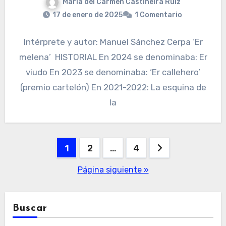
María del Carmen Castiñeira Ruiz
17 de enero de 2025
1 Comentario
Intérprete y autor: Manuel Sánchez Cerpa ‘Er
melena’ HISTORIAL En 2024 se denominaba: Er
viudo En 2023 se denominaba: ‘Er callehero’
(premio cartelón) En 2021-2022: La esquina de
la
Paginación
1
2
…
4
de
Página siguiente »
entradas
Buscar