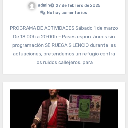
admin
27 de febrero de 2025
No hay comentarios
PROGRAMA DE ACTIVIDADES Sábado 1 de marzo
De 18:00h a 20:00h – Pases espontáneos sin
programación SE RUEGA SILENCIO durante las
actuaciones, pretendemos un refugio contra
los ruidos callejeros, para