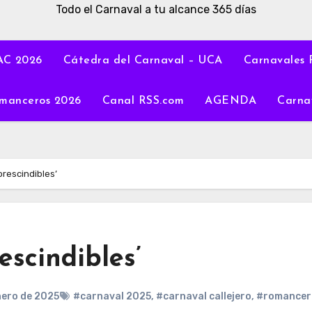
Todo el Carnaval a tu alcance 365 días
C 2026
Cátedra del Carnaval – UCA
Carnavales 
manceros 2026
Canal RSS.com
AGENDA
Carna
rescindibles’
scindibles’
nero de 2025
#carnaval 2025
,
#carnaval callejero
,
#romancer