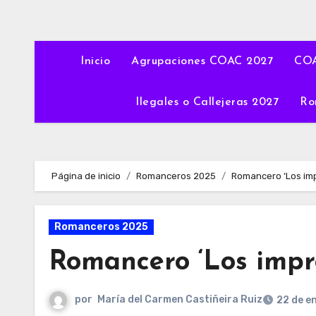
Inicio
Agrupaciones COAC 2027
COA
Ilegales o Callejeras 2027
Ro
Página de inicio
Romanceros 2025
Romancero ‘Los imp
Romanceros 2025
Romancero ‘Los impre
por
María del Carmen Castiñeira Ruiz
22 de e