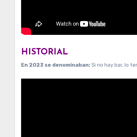
HISTORIAL
En 2023 se denominaban:
Si no hay bar, lo t