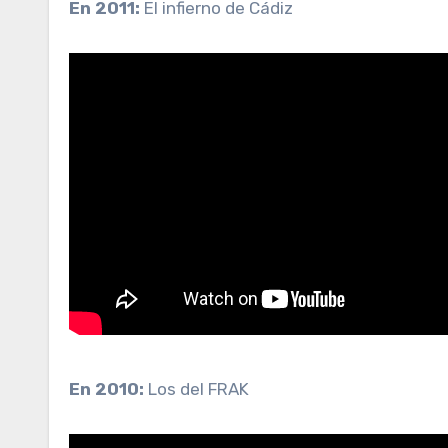
En 2011:
El infierno de Cádiz
En 2010:
Los del FRAK