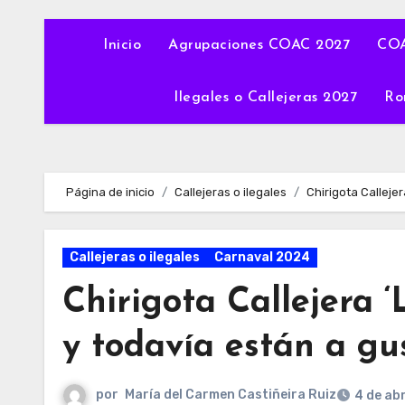
Inicio
Agrupaciones COAC 2027
COA
Ilegales o Callejeras 2027
Ro
Página de inicio
Callejeras o ilegales
Chirigota Calleje
Callejeras o ilegales
Carnaval 2024
Chirigota Callejera 
y todavía están a gus
por
María del Carmen Castiñeira Ruiz
4 de ab