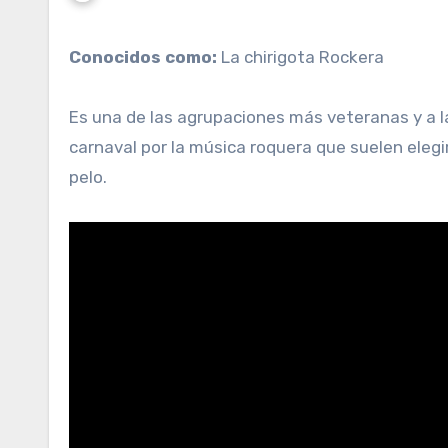
Conocidos como:
La chirigota Rockera
Es una de las agrupaciones más veteranas y a l
carnaval por la música roquera que suelen eleg
pelo.