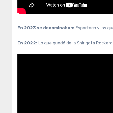
En 2023 se denominaban:
Espartaco y los qu
En 2022:
Lo que quedó de la Shirigota Rockera