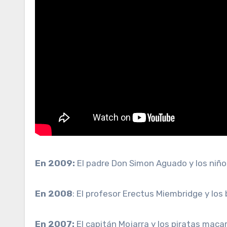
En 2009:
El padre Don Simon Aguado y los niño
En 2008
: El profesor Erectus Miembridge y los
En 2007:
El capitán Mojarra y los piratas maca