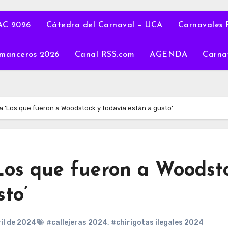
C 2026
Cátedra del Carnaval – UCA
Carnavales 
manceros 2026
Canal RSS.com
AGENDA
Carna
ra ‘Los que fueron a Woodstock y todavía están a gusto’
‘Los que fueron a Woodst
to’
ril de 2024
#callejeras 2024
,
#chirigotas ilegales 2024