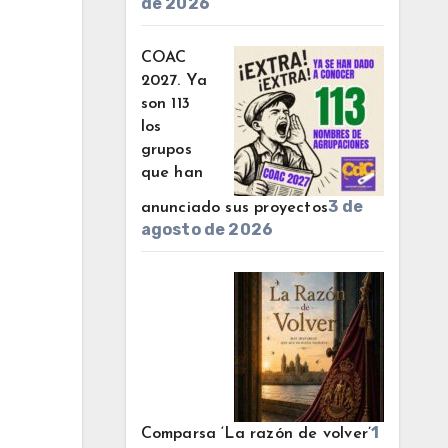
de 2026
COAC
2027. Ya
son 113
los
grupos
que han
3 de
anunciado sus proyectos
agosto de 2026
1
Comparsa ‘La razón de volver’