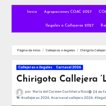
Inicio
Agrupaciones COAC 2027
COA
Ilegales o Callejeras 2027
Ro
Página de inicio
Callejeras o ilegales
Chirigota Callejer
Callejeras o ilegales
Carnaval 2026
Chirigota Callejera ‘
por
María del Carmen Castiñeira Ruiz
24 de f
#callejeras 2026
,
#carnaval callejero 2026
,
#ilega