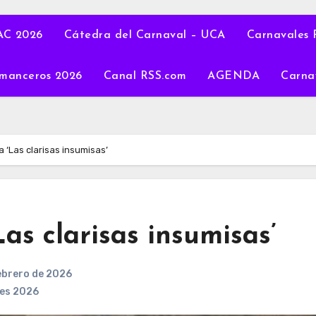
C 2026
Cátedra del Carnaval – UCA
Carnavales 
manceros 2026
Canal RSS.com
AGENDA
Carna
a ‘Las clarisas insumisas’
Las clarisas insumisas’
ebrero de 2026
les 2026