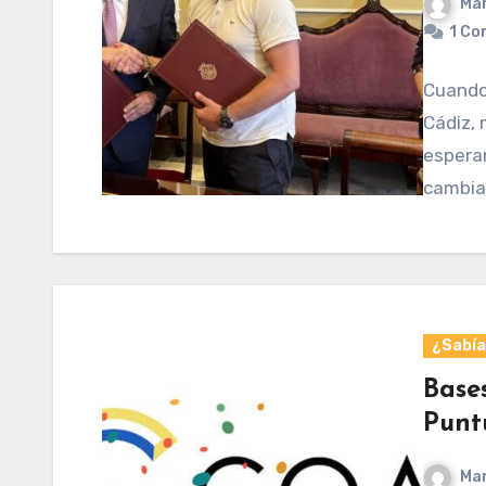
Mar
1 Co
Cuando 
Cádiz, 
esperan
cambia
¿Sabías
Base
Punt
Mar