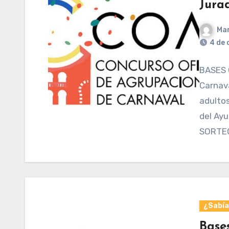
Jura
Mar
4 de 
BASES 
Carnav
adultos
del Ay
SORTE
¿Sabías
Base