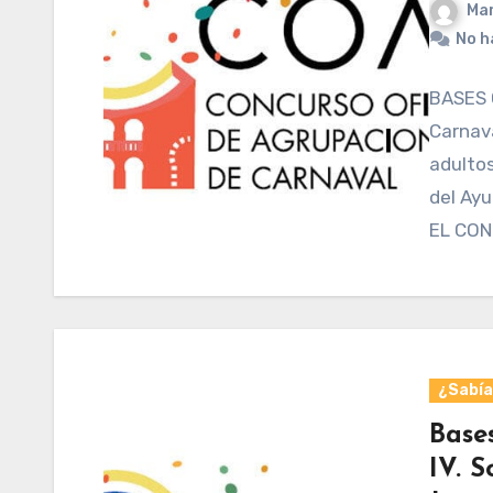
Mar
No h
BASES 
Carnav
adultos
del Ay
EL CO
¿Sabías
Bases
IV. S