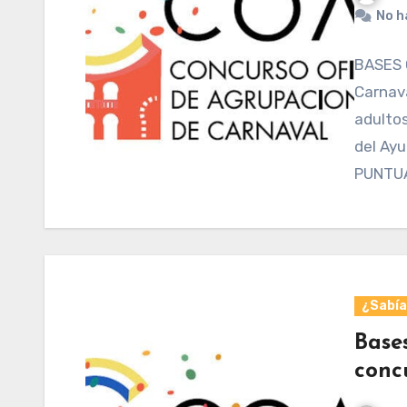
No h
BASES 
Carnav
adultos
del Ay
PUNTU
¿Sabías
Base
conc