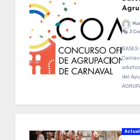
Agru
Mar
3 Co
BASES 
Carnav
adultos
del Ay
AGRUP
Actual