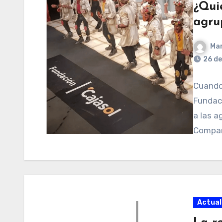
¿Quié
agru
Mar
26 de
Cuando 
Fundaci
a las a
Compar
Actual