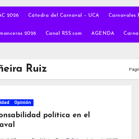
C 2026
Cátedra del Carnaval – UCA
Carnavales 
manceros 2026
Canal RSS.com
AGENDA
Carna
eira Ruiz
Págin
idad
Opinión
nsabilidad política en el
aval