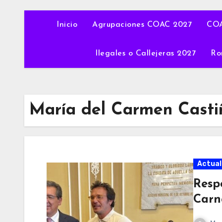
Inicio
Agrupaciones COAC 2027
COA
Ilegales o Callejeras 2027
Ro
María del Carmen Castiñ
Actual
Respo
Carn