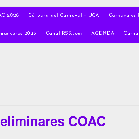
C 2026
Cátedra del Carnaval – UCA
Carnavales 
manceros 2026
Canal RSS.com
AGENDA
Carna
reliminares COAC