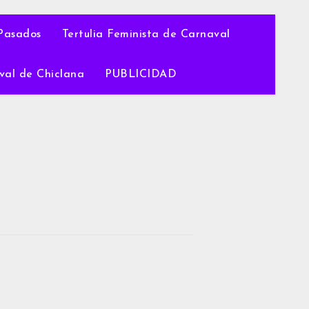
Pasados
Tertulia Feminista de Carnaval
val de Chiclana
PUBLICIDAD