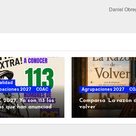
Daniel Obre
alidad
paciones 2027
COAC
Agrupaciones 2027
CO
2027. Ya son 113 los
Comparsa ‘La razón 
os que han anunciado
volver’
royectos