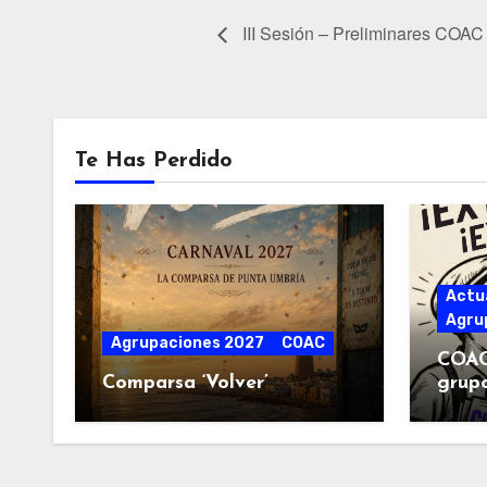
III Sesión – Preliminares COAC
Te Has Perdido
Actu
Agru
Agrupaciones 2027
COAC
COAC 
Comparsa ‘Volver’
grup
sus p