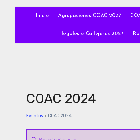
Inicio
Agrupaciones COAC 2027
COA
Ilegales o Callejeras 2027
Ro
COAC 2024
Eventos
COAC 2024
Eventos
Navegación
Introduce