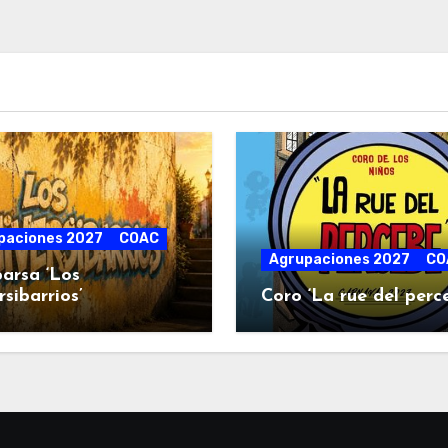
paciones 2027
COAC
Agrupaciones 2027
CO
arsa ‘Los
rsibarrios’
Coro ‘La rue del perc