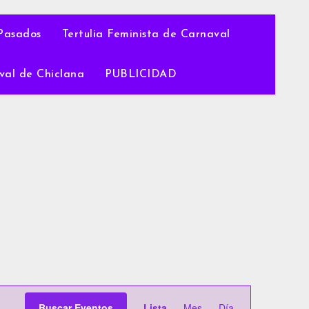
Pasados
Tertulia Feminista de Carnaval
val de Chiclana
PUBLICIDAD
Navegación
Buscar Eventos
Lista
Mes
Día