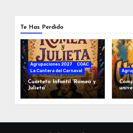
Te Has Perdido
Agrupaciones 2027
COAC
La Cantera del Carnaval
Agru
Cuarteto Infantil ‘Romea y
Comp
Julieta’
unive