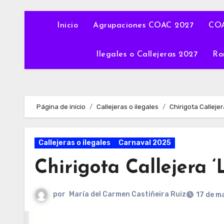
Inicio
Agrupaciones COAC 2027
COA
Ilegales o Callejeras 2027
Ro
Página de inicio
Callejeras o ilegales
Chirigota Callejer
Callejeras o ilegales
Carnaval 2025
Chirigota Callejera ‘
por
María del Carmen Castiñeira Ruiz
17 de m