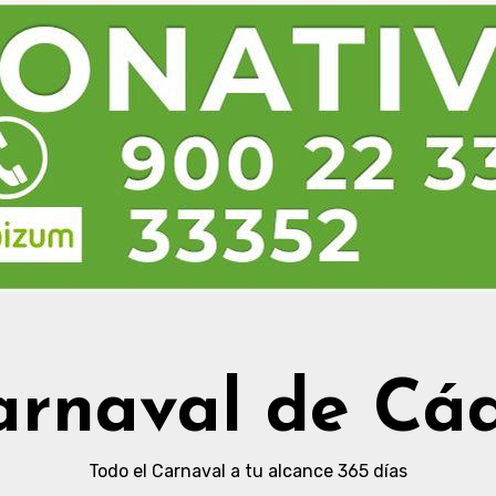
arnaval de Cád
Todo el Carnaval a tu alcance 365 días