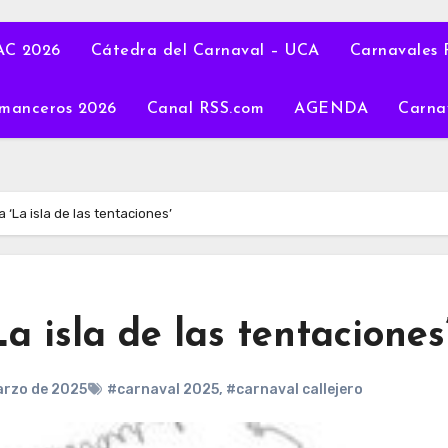
C 2026
Cátedra del Carnaval – UCA
Carnavales 
manceros 2026
Canal RSS.com
AGENDA
Carna
a ‘La isla de las tentaciones’
La isla de las tentaciones
arzo de 2025
#carnaval 2025
,
#carnaval callejero