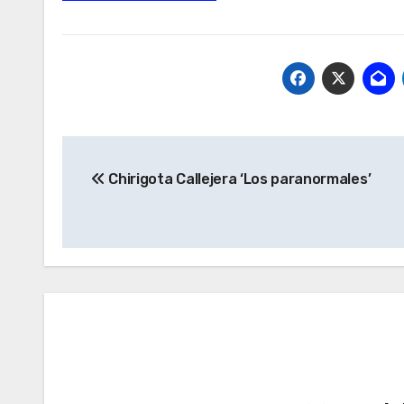
Navegación
Chirigota Callejera ‘Los paranormales’
de
entradas