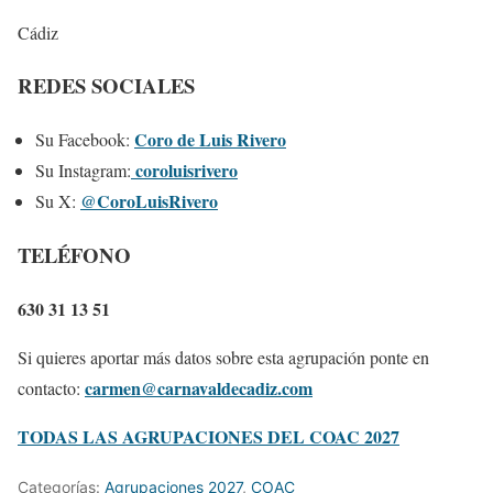
Cádiz
REDES SOCIALES
Coro de Luis Riv
ero
Su Facebook:
coroluisrivero
Su Instagram:
@CoroLuisRivero
Su X:
TELÉFONO
630 31 13 51
Si quieres aportar más datos sobre esta agrupación ponte en
carmen@carnavaldecadiz.com
contacto:
TODAS LAS AGRUPACIONES DEL COAC 2027
Categorías:
Agrupaciones 2027
,
COAC