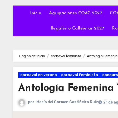
Inicio
Agrupaciones COAC 2027
COA
Ilegales o Callejeras 2027
Ro
Página de inicio
carnaval feminista
Antología Femenina
carnaval en verano
carnaval feminista
concurs
Antología Femenina ‘
por
María del Carmen Castiñeira Ruiz
21 de a