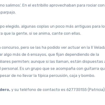
o salimos’. En el estribillo aprovechaban para rociar con
sparpajo.
tipo elegido, algunas coplas un poco más antiguas para l
 que la gente, si se anima, cante con ellas.
oncurso, pero se las ha podido ver actuar en la II Velad
ar algo más de 6 ensayos, que fijan dependiendo de la
iliares permiten; aunque si las llaman, están dispuestas a
al personal. Es un grupo que se acompaña con guitarra q
pesar de no llevar la típica percusión, caja y bombo.
dero,
y su teléfono de contacto es
627735155 (Patricia)