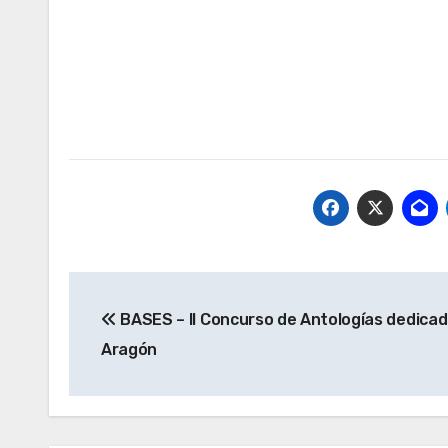
Navegación
BASES – II Concurso de Antologías dedicado
de
Aragón
entradas