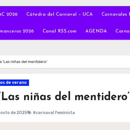
C 2026
Cátedra del Carnaval – UCA
Carnavales 
manceros 2026
Canal RSS.com
AGENDA
Carna
 ‘Las niñas del mentidero’
os de verano
Las niñas del mentidero’
gosto de 2025
#carnaval feminista