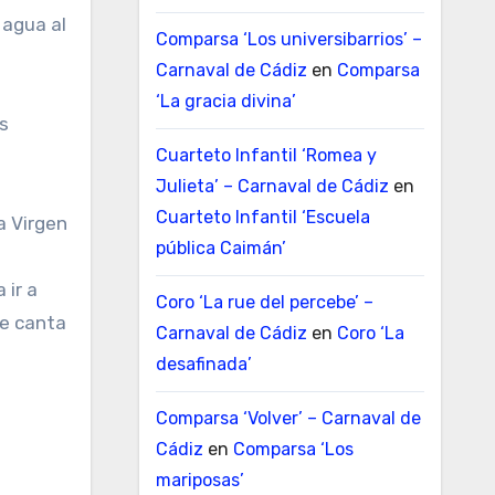
 agua al
Comparsa ‘Los universibarrios’ –
Carnaval de Cádiz
en
Comparsa
‘La gracia divina’
os
Cuarteto Infantil ‘Romea y
Julieta’ – Carnaval de Cádiz
en
Cuarteto Infantil ‘Escuela
a Virgen
pública Caimán’
 ir a
Coro ‘La rue del percebe’ –
ue canta
Carnaval de Cádiz
en
Coro ‘La
desafinada’
Comparsa ‘Volver’ – Carnaval de
Cádiz
en
Comparsa ‘Los
mariposas’