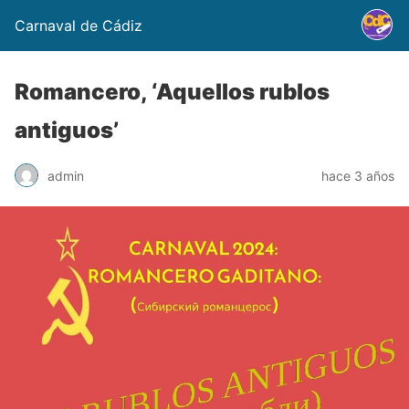
Carnaval de Cádiz
Romancero, ‘Aquellos rublos
antiguos’
admin
hace 3 años