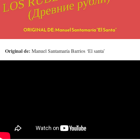
Original de:
Manuel Santamaría Barrios ‘El santa’