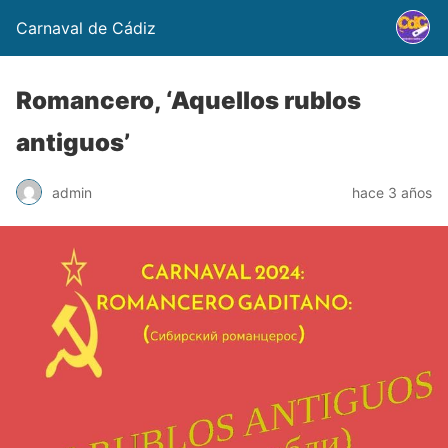
Carnaval de Cádiz
Romancero, ‘Aquellos rublos
antiguos’
admin
hace 3 años