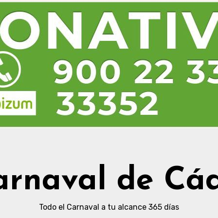
arnaval de Cád
Todo el Carnaval a tu alcance 365 días