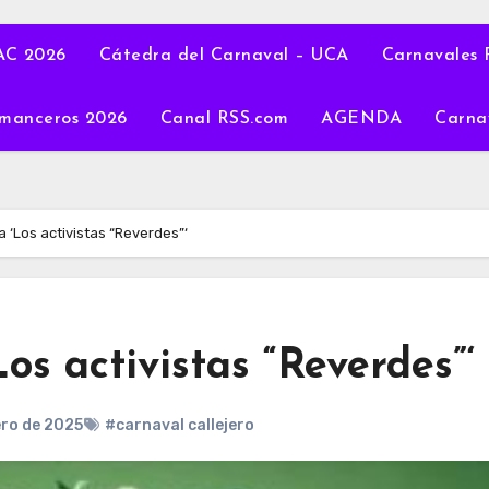
C 2026
Cátedra del Carnaval – UCA
Carnavales 
manceros 2026
Canal RSS.com
AGENDA
Carna
a ‘Los activistas “Reverdes”‘
Los activistas “Reverdes”‘
ero de 2025
#carnaval callejero