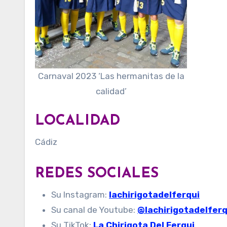
Carnaval 2023 ‘Las hermanitas de la
calidad’
LOCALIDAD
Cádiz
REDES SOCIALES
Su Instagram:
lachirigotadelferqui
Su canal de Youtube:
@lachirigotadelferq
Su TikTok:
La Chirigota Del Ferqui