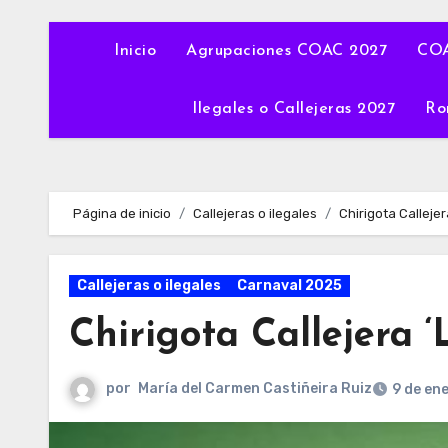
Inicio
Agrupaciones COAC 2027
COA
Ilegales o Callejeras 2027
Ro
Página de inicio
Callejeras o ilegales
Chirigota Callejer
Callejeras o ilegales
Carnaval 2025
Chirigota Callejera ‘
por
María del Carmen Castiñeira Ruiz
9 de en