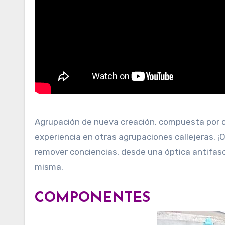
Agrupación de nueva creación, compuesta por c
experiencia en otras agrupaciones callejeras. ¡
remover conciencias, desde una óptica antifasci
misma.
COMPONENTES