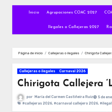
Inicio
Agrupaciones COAC 2027
COA
Ilegales o Callejeras 2027
Ro
Página de inicio
Callejeras o ilegales
Chirigota Calleje
Callejeras o ilegales
Carnaval 2026
Chirigota Callejera 
por
María del Carmen Castiñeira Ruiz
5 de en
#callejeras 2026
,
#carnaval callejero 2026
,
#ilega