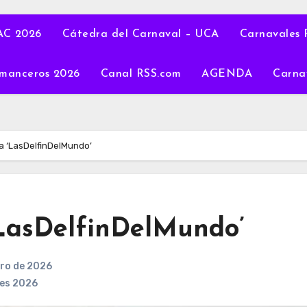
C 2026
Cátedra del Carnaval – UCA
Carnavales 
manceros 2026
Canal RSS.com
AGENDA
Carna
ra ‘LasDelfinDelMundo’
‘LasDelfinDelMundo’
ero de 2026
les 2026