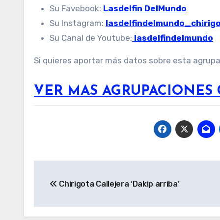
Su Favebook:
Lasdelfin DelMundo
Su Instagram:
lasdelfindelmundo_chirig
Su Canal de Youtube:
lasdelfindelmundo
Si quieres aportar más datos sobre esta agrup
VER MAS AGRUPACIONES 
Navegación
Chirigota Callejera ‘Dakip arriba’
de
entradas