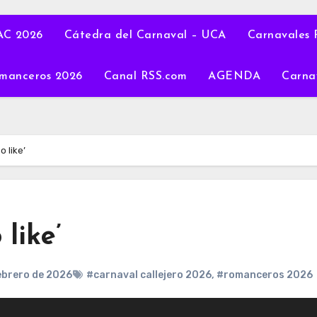
C 2026
Cátedra del Carnaval – UCA
Carnavales 
manceros 2026
Canal RSS.com
AGENDA
Carna
 like’
like’
ebrero de 2026
#carnaval callejero 2026
,
#romanceros 2026