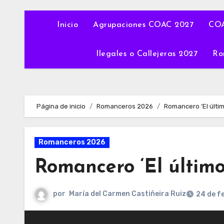
Inicio
Agrupaciones COAC 2027
COA
Ilegales o Callejeras 2027
Ro
Página de inicio
Romanceros 2026
Romancero ‘El último
Romanceros 2026
Romancero ‘El último 
por
María del Carmen Castiñeira Ruiz
24 de f