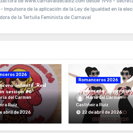
dactora de www.carnavaldecadiz.com desde 1995 - Secreta
 Impulsora de la aplicación de la Ley de Igualdad en la elec
dora de la Tertulia Feminista de Carnaval
nceros 2026
Romanceros 2026
cero Infantil ‘Red
Romancero ‘¡Opera pri
n session #6’
ría del Carmen
María del Carmen
ira Ruiz
Castiñeira Ruiz
e abril de 2026
22 de abril de 2026