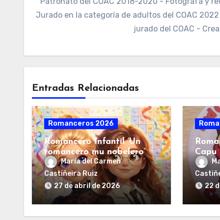
Patronato del COAC 2018-2020 - Fotógrafa y re
Jurado en la categoría de adultos del COAC 2022 -
jurado del COAC - Crea
Entradas Relacionadas
Romanceros 2026
Roma
Romancero Infantil ‘Un
Roman
romancero mu nobelero’
Capu i
María del Carmen
Ma
Castiñeira Ruiz
Castiñe
27 de abril de 2026
22 d