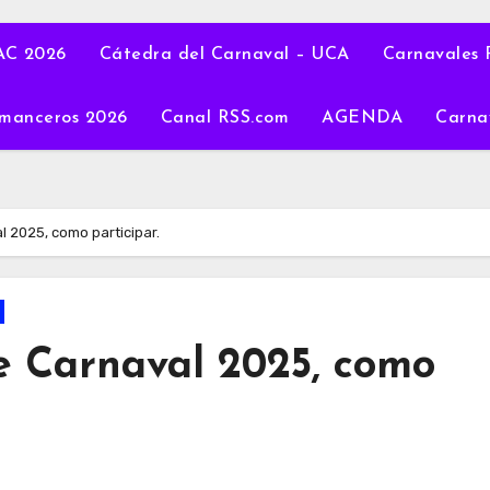
C 2026
Cátedra del Carnaval – UCA
Carnavales 
manceros 2026
Canal RSS.com
AGENDA
Carna
 2025, como participar.
 Carnaval 2025, como