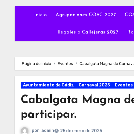
Inicio
Agrupaciones COAC 2027
COA
Ilegales o Callejeras 2027
Ro
Página de inicio
Eventos
Cabalgata Magna de Carnaval
Ayuntamiento de Cádiz
Carnaval 2025
Eventos
Cabalgata Magna de
participar.
por
admin
25 de enero de 2025