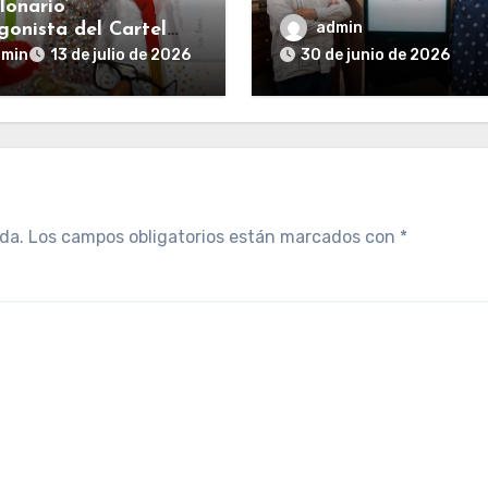
llonario’
Nace el premio
admin
gonista del Cartel
internacional sobre el
al del Carnaval de
dmin
13 de julio de 2026
30 de junio de 2026
estudio del Carnaval
 2027
da.
Los campos obligatorios están marcados con
*