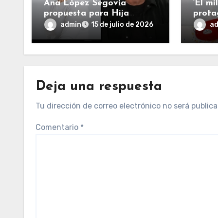
Ana López Segovia
‘El mi
propuesta para Hija
prota
Adoptiva de Cádiz y ‘El
Ofici
admin
a
15 de julio de 2026
Selu’ para Hijo Predilecto
Cádiz
Deja una respuesta
Tu dirección de correo electrónico no será publica
Comentario
*