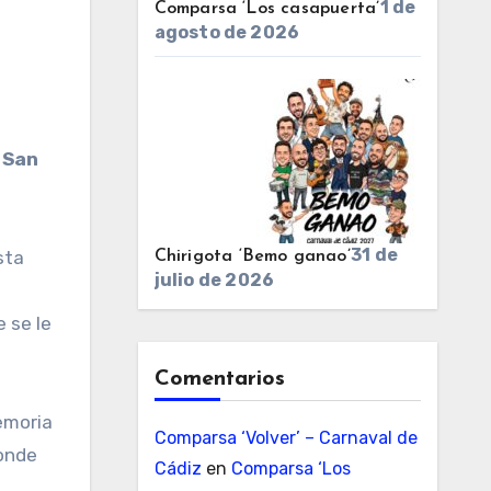
1 de
Comparsa ‘Los casapuerta’
agosto de 2026
 San
31 de
sta
Chirigota ‘Bemo ganao’
julio de 2026
 se le
Comentarios
emoria
Comparsa ‘Volver’ – Carnaval de
donde
Cádiz
en
Comparsa ‘Los