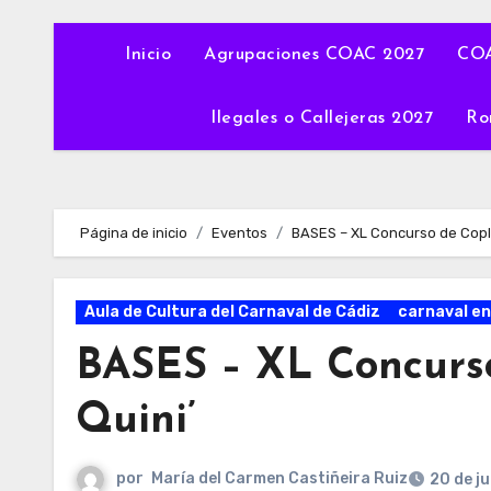
Inicio
Agrupaciones COAC 2027
COA
Ilegales o Callejeras 2027
Ro
Página de inicio
Eventos
BASES – XL Concurso de Copla
Aula de Cultura del Carnaval de Cádiz
carnaval en
BASES – XL Concurso
Quini’
por
María del Carmen Castiñeira Ruiz
20 de j