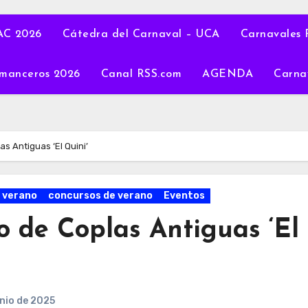
C 2026
Cátedra del Carnaval – UCA
Carnavales 
manceros 2026
Canal RSS.com
AGENDA
Carna
s Antiguas ‘El Quini’
 verano
concursos de verano
Eventos
 de Coplas Antiguas ‘El
unio de 2025