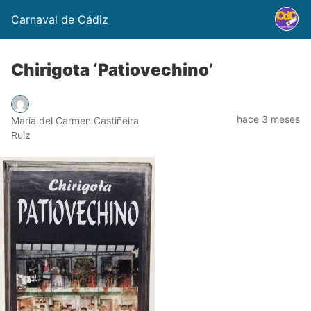
Carnaval de Cádiz
Chirigota ‘Patiovechino’
hace 3 meses
María del Carmen Castiñeira
Ruiz