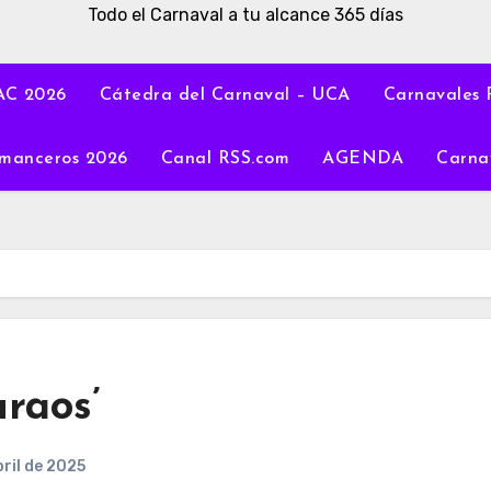
Todo el Carnaval a tu alcance 365 días
C 2026
Cátedra del Carnaval – UCA
Carnavales 
manceros 2026
Canal RSS.com
AGENDA
Carna
uraos’
bril de 2025