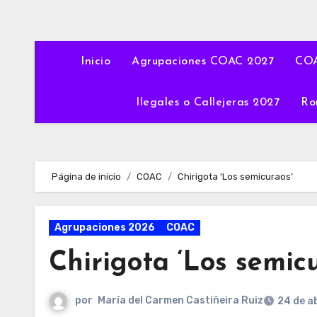
Inicio
Agrupaciones COAC 2027
COA
Ilegales o Callejeras 2027
Ro
Página de inicio
COAC
Chirigota ‘Los semicuraos’
Agrupaciones 2026
COAC
Chirigota ‘Los semic
por
María del Carmen Castiñeira Ruiz
24 de a