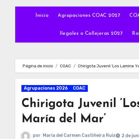
Inicio
Agrupaciones COAC 2027
COA
Ilegales o Callejeras 2027
Ro
Página de inicio
COAC
Chirigota Juvenil ‘Los Lamine Y
Agrupaciones 2026
COAC
Chirigota Juvenil ‘
María del Mar’
por
María del Carmen Castiñeira Ruiz
2 de jun