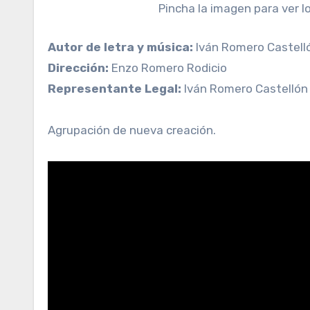
Pincha la imagen para ver l
Autor de letra y música:
Iván Romero Castell
Dirección:
Enzo Romero Rodicio
Representante Legal:
Iván Romero Castellón
Agrupación de nueva creación.