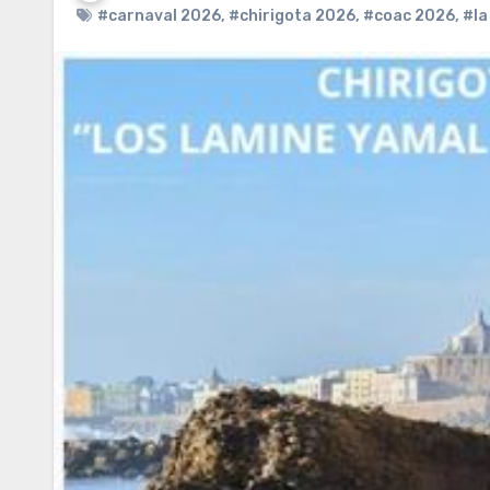
#carnaval 2026
,
#chirigota 2026
,
#coac 2026
,
#la