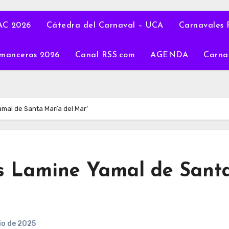
C 2026
Cátedra del Carnaval – UCA
Carnavales 
manceros 2026
Canal RSS.com
AGENDA
Carna
amal de Santa María del Mar’
Los Lamine Yamal de Sant
io de 2025