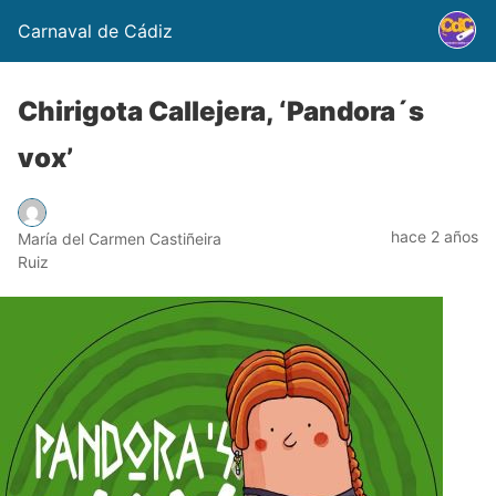
Carnaval de Cádiz
Chirigota Callejera, ‘Pandora´s
vox’
hace 2 años
María del Carmen Castiñeira
Ruiz