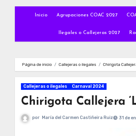
Inicio
Agrupaciones COAC 2027
COA
Ilegales o Callejeras 2027
Ro
Página de inicio
Callejeras o ilegales
Chirigota Calleje
Callejeras o ilegales
Carnaval 2024
Chirigota Callejera 
por
María del Carmen Castiñeira Ruiz
31 de e