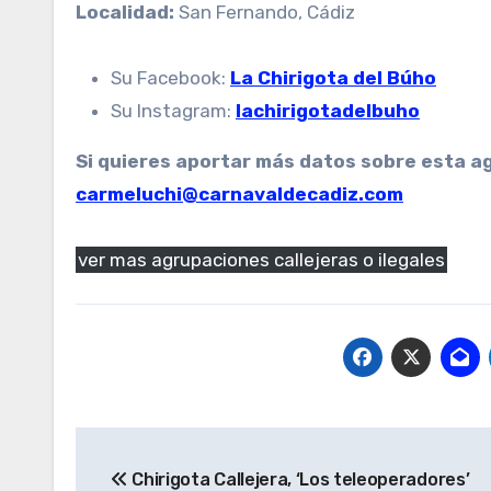
Localidad:
San Fernando, Cádiz
Su Facebook:
La Chirigota del Búho
Su Instagram:
lachirigotadelbuho
Si quieres aportar más datos sobre esta a
carmeluchi@carnavaldecadiz.com
ver mas agrupaciones callejeras o ilegales
Navegación
Chirigota Callejera, ‘Los teleoperadores’