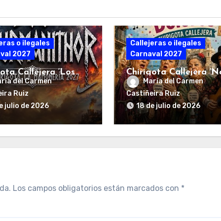
eras o ilegales
Callejeras o ilegales
val 2027
Carnaval 2027
ota Callejera ‘Los
Chirigota Callejera ‘
ría del Carmen
María del Carmen
anithor’
llames Lola, llámame
Dolores’
ira Ruiz
Castiñeira Ruiz
e julio de 2026
18 de julio de 2026
da.
Los campos obligatorios están marcados con
*