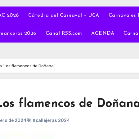
C 2026
Cátedra del Carnaval – UCA
Carnavales 
manceros 2026
Canal RSS.com
AGENDA
Carna
ra ‘Los flamencos de Doñana’
‘Los flamencos de Doñana
nero de 2024
#callejeras 2024