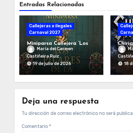
Entradas Relacionadas
Callejeras o ilegales
Callej
Carnaval 2027
Carna
Miniparsa Callejera ‘Los
Chirig
María del Carmen
Ma
pilares de la fiesta’
Shurm
Castiñeira Ruiz
Castiñe
19 de julio de 2026
18 d
Deja una respuesta
Tu dirección de correo electrónico no será publica
Comentario
*