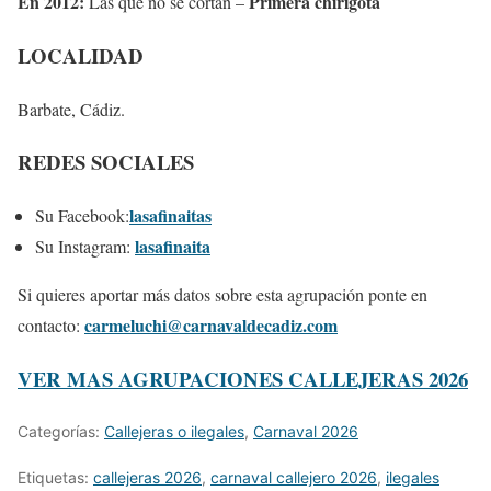
En 2012:
Primera chirigota
Las que no se cortan –
LOCALIDAD
Barbate, Cádiz.
REDES SOCIALES
lasafinaitas
Su Facebook:
lasafinaita
Su Instagram:
Si quieres aportar más datos sobre esta agrupación ponte en
carmeluchi@carnavaldecadiz.com
contacto:
VER MAS AGRUPACIONES CALLEJERAS 2026
Categorías:
Callejeras o ilegales
,
Carnaval 2026
Etiquetas:
callejeras 2026
,
carnaval callejero 2026
,
ilegales