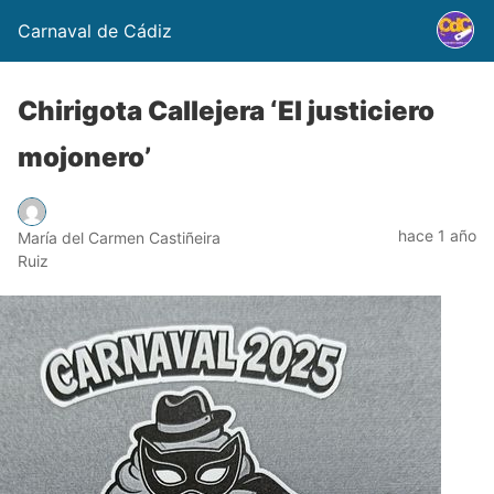
Carnaval de Cádiz
Chirigota Callejera ‘El justiciero
mojonero’
hace 1 año
María del Carmen Castiñeira
Ruiz