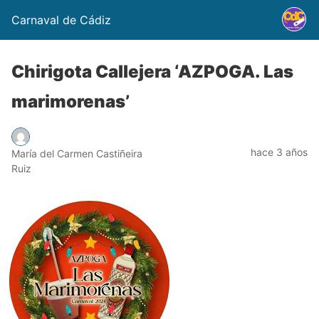
Carnaval de Cádiz
Chirigota Callejera ‘AZPOGA. Las
marimorenas’
hace 3 años
María del Carmen Castiñeira
Ruiz