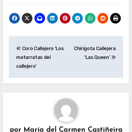
Navegación
Coro Callejero ‘Los
Chirigota Callejera
de
matarratas del
‘Las Queen’
entradas
callejero’
por
María del Carmen Castiñeira