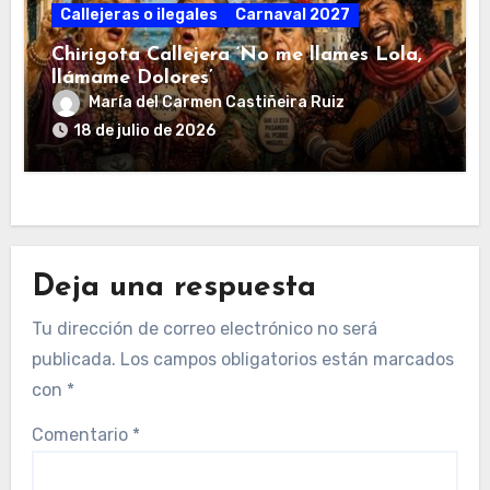
Callejeras o ilegales
Carnaval 2027
Chirigota Callejera ‘No me llames Lola,
llámame Dolores’
María del Carmen Castiñeira Ruiz
18 de julio de 2026
Deja una respuesta
Tu dirección de correo electrónico no será
publicada.
Los campos obligatorios están marcados
con
*
Comentario
*