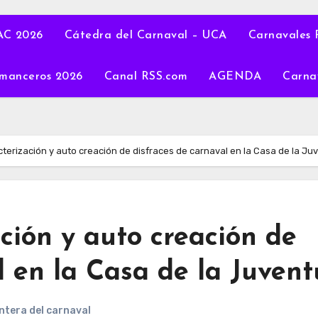
C 2026
Cátedra del Carnaval – UCA
Carnavales 
manceros 2026
Canal RSS.com
AGENDA
Carna
cterización y auto creación de disfraces de carnaval en la Casa de la Ju
ación y auto creación de
l en la Casa de la Juven
ntera del carnaval