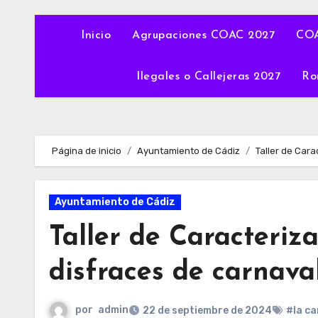
Inicio
Agrupaciones COAC 2027
COA
Ilegales o Callejeras 2027
Ro
Página de inicio
Ayuntamiento de Cádiz
Taller de Cara
Ayuntamiento de Cádiz
Taller de Caracteriz
disfraces de carnava
por
admin
22 de septiembre de 2024
#la ca