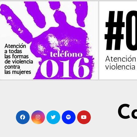
Ir
al
contenido
C