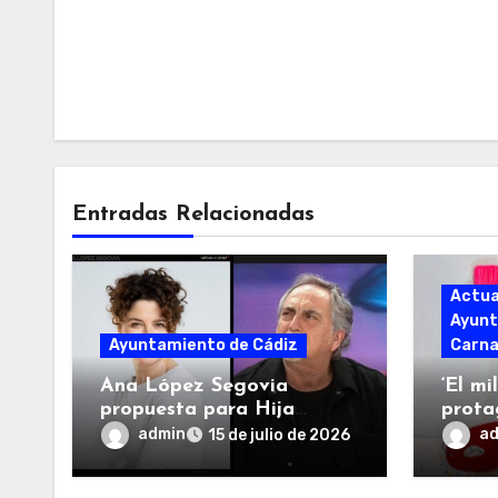
Entradas Relacionadas
Actua
Ayunt
Ayuntamiento de Cádiz
Carna
Ana López Segovia
‘El mi
propuesta para Hija
prota
Adoptiva de Cádiz y ‘El
Ofici
admin
a
15 de julio de 2026
Selu’ para Hijo Predilecto
Cádiz