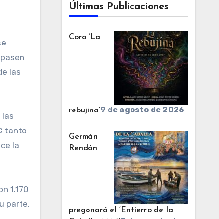
Últimas Publicaciones
Coro ‘La
se
e pasen
de las
9 de agosto de 2026
rebujina’
 las
C tanto
Germán
ce la
Rendón
on 1.170
u parte,
pregonará el ‘Entierro de la