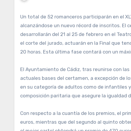
Un total de 52 romanceros participarán en el XLV Concurso de Romanceros del Carnaval de Cádiz 2025,
alcanzándose un nuevo récord de inscritos. El 
desarrollarán del 21 al 25 de febrero en el Teatr
el corte del jurado, actuarán en la Final que tend
20 horas. Esta última fase contará con un máx
El Ayuntamiento de Cádiz, tras reunirse con la
actuales bases del certamen, a excepción de los
en su categoría de adultos como de infantiles y 
composición paritaria que asegure la igualdad 
Con respecto a la cuantía de los premios, el p
euros, mientras que del segundo al quinto obte
el mejor cartel obtendrá un premio de 470 euro