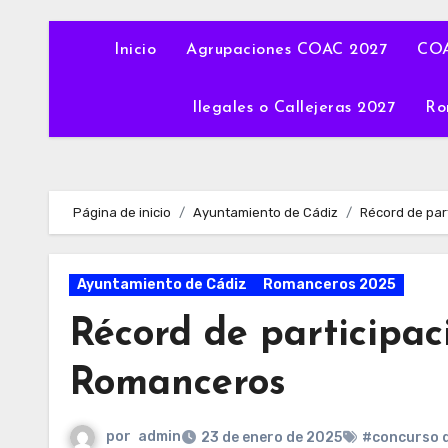
Inicio
Agrupaciones COAC 2027
COA
Ilegales o Callejeras 2027
Ro
Página de inicio
Ayuntamiento de Cádiz
Récord de par
Ayuntamiento de Cádiz
Romanceros 2025
Récord de participac
Romanceros
por
admin
23 de enero de 2025
#concurso 