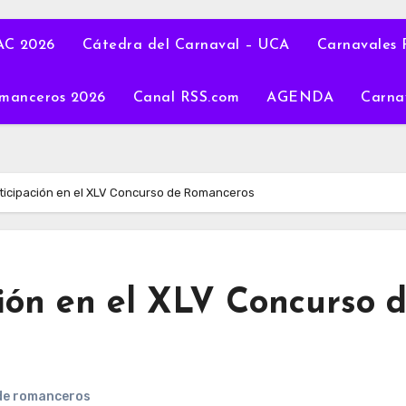
C 2026
Cátedra del Carnaval – UCA
Carnavales 
manceros 2026
Canal RSS.com
AGENDA
Carna
ticipación en el XLV Concurso de Romanceros
ión en el XLV Concurso 
de romanceros