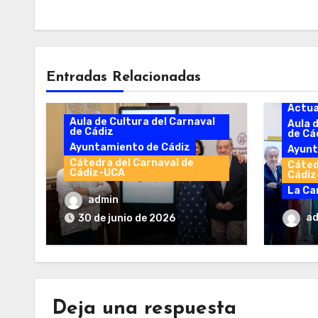
Entradas Relacionadas
Actua
Aula de Cultura del Carnaval
Aula 
de Cádiz
de Cá
Ayuntamiento de Cádiz
Ayunt
Cátedra del Carnaval de
Cáted
Cádiz-UCA
Cádi
La Ca
Nace el premio
admin
internacional sobre el
Prese
a
30 de junio de 2026
estudio del Carnaval
de la
Carna
Deja una respuesta