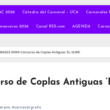
C 2026
Cátedra del Carnaval – UCA
Carnavales 
manceros 2026
Canal RSS.com
AGENDA
Carna
BASES XXXIX Concurso de Coplas Antiguas ‘EL QUINI’
so de Coplas Antiguas 
verano
,
#carnaval gratis