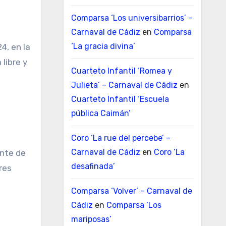
Comparsa ‘Los universibarrios’ –
Carnaval de Cádiz
en
Comparsa
‘La gracia divina’
4, en la
 libre y
Cuarteto Infantil ‘Romea y
Julieta’ – Carnaval de Cádiz
en
Cuarteto Infantil ‘Escuela
pública Caimán’
Coro ‘La rue del percebe’ –
Carnaval de Cádiz
en
Coro ‘La
ente de
desafinada’
res
Comparsa ‘Volver’ – Carnaval de
Cádiz
en
Comparsa ‘Los
mariposas’