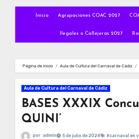
Inicio
Agrupaciones COAC 2027
COA
Ilegales o Callejeras 2027
Ro
Página de inicio
Aula de Cultura del Carnaval de Cádiz
Aula de Cultura del Carnaval de Cádiz
BASES XXXIX Concur
QUINI’
por
admin
5 de julio de 2024
#carnaval en 