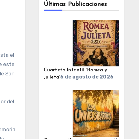
Últimas Publicaciones
sta el
e este
Cuarteto Infantil ‘Romea y
 de San
6 de agosto de 2026
Julieta’
or del
memoria
da