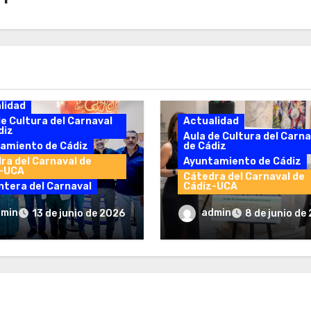
lidad
de Cultura del Carnaval
Actualidad
diz
Aula de Cultura del Carna
amiento de Cádiz
de Cádiz
ra del Carnaval de
Ayuntamiento de Cádiz
z-UCA
Cátedra del Carnaval de
ntera del Carnaval
Cádiz-UCA
ntada la II Edición
Presentado el cartel d
dmin
admin
13 de junio de 2026
8 de junio de
 Escuela Municipal de
XXV Congreso
val
Internacional de Carn