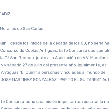
CADIZ.
 Murallas de San Carlos
ni” desde los inicios de la década de los 80, no sería ha
el Concurso de Coplas Antiguas. Este Concurso que cumpl
 la C/ San German, junto a la Asociación de V.V. Murallas
 26 y sábado 27 de julio del presente año. Igualmente, es
 Antiguas “El Quini” a personas vinculadas al mundo del
on JOSE MARTINEZ GONZALEAZ “PEPITO EL GUITARRA”, Aut
este Concurso tiene una misión importante, rescatar la 
le Carnavalesco que se va recopilando en cada año, en ca