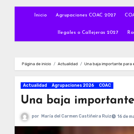
Inicio
Agrupaciones COAC 2027
COA
Ilegales o Callejeras 2027
Ro
Página de inicio
Actualidad
Una baja importante para
Actualidad
Agrupaciones 2026
COAC
Una baja important
por
María del Carmen Castiñeira Ruiz
16 de m