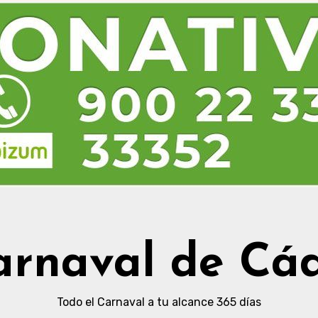
arnaval de Cád
Todo el Carnaval a tu alcance 365 días