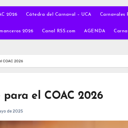
C 2026
Cátedra del Carnaval – UCA
Carnavales 
manceros 2026
Canal RSS.com
AGENDA
Carna
 el COAC 2026
e para el COAC 2026
ayo de 2025