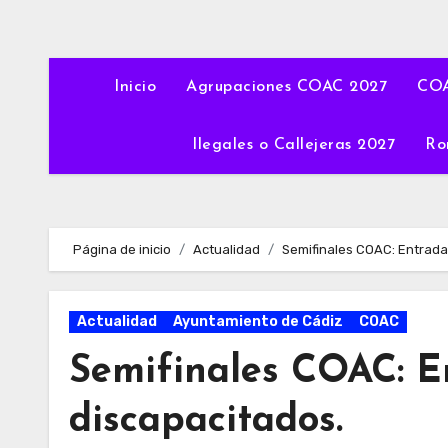
Inicio
Agrupaciones COAC 2027
COA
Ilegales o Callejeras 2027
Ro
Página de inicio
Actualidad
Semifinales COAC: Entrada
Actualidad
Ayuntamiento de Cádiz
COAC
Semifinales COAC: E
discapacitados.