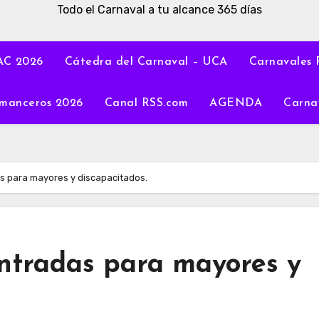
Todo el Carnaval a tu alcance 365 días
C 2026
Cátedra del Carnaval – UCA
Carnavales 
manceros 2026
Canal RSS.com
AGENDA
Carna
s para mayores y discapacitados.
ntradas para mayores y