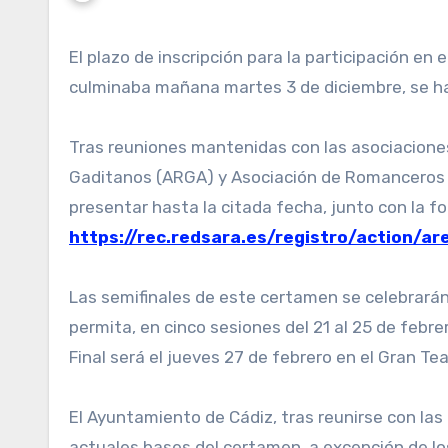
El plazo de inscripción para la participación en el XLV Concurso de Romaneros del Carnaval de Cádiz 2025, que
culminaba mañana martes 3 de diciembre, se ha
Tras reuniones mantenidas con las asociacion
Gaditanos (ARGA) y Asociación de Romanceros de
presentar hasta la citada fecha, junto con la fo
https://rec.redsara.es/registro/action/ar
Las semifinales de este certamen se celebrarán
permita, en cinco sesiones del 21 al 25 de febrer
Final será el jueves 27 de febrero en el Gran Teat
El Ayuntamiento de Cádiz, tras reunirse con las
actuales bases del certamen, a excepción de los