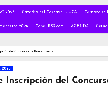
C 2026
Cátedra del Carnaval – UCA
Carnavales 
manceros 2026
Canal RSS.com
AGENDA
Carna
cripción del Concurso de Romanceros
 2025
e Inscripción del Concurs