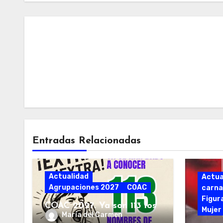
Entradas Relacionadas
Actualidad
Actua
Agrupaciones 2027
COAC
carna
Figur
COAC 2027. Ya son 113 los
Mujer
María del Carmen
grupos que han anunciado