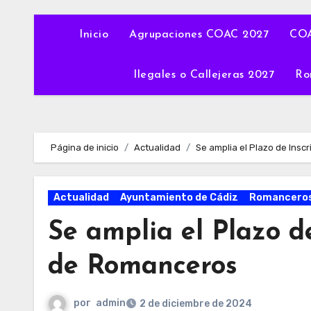
Inicio
Agrupaciones COAC 2027
COA
Ilegales o Callejeras 2027
Ro
Página de inicio
Actualidad
Se amplia el Plazo de Ins
Actualidad
Ayuntamiento de Cádiz
Romanceros
Se amplia el Plazo d
de Romanceros
por
admin
2 de diciembre de 2024