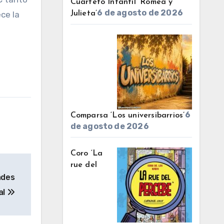
Cuarteto Infantil ‘Romea y
6 de agosto de 2026
ce la
Julieta’
6
Comparsa ‘Los universibarrios’
de agosto de 2026
Coro ‘La
rue del
ades
al