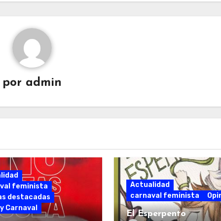
por
admin
lidad
Actualidad
val feminista
carnaval feminista
Opi
as destacadas
 y Carnaval
El Esperpento