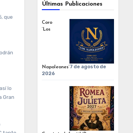
Últimas Publicaciones
Coro
‘Los
podrán
7 de agosto de
Napoleones’
2026
sí lo
La Gran
s
C tanto