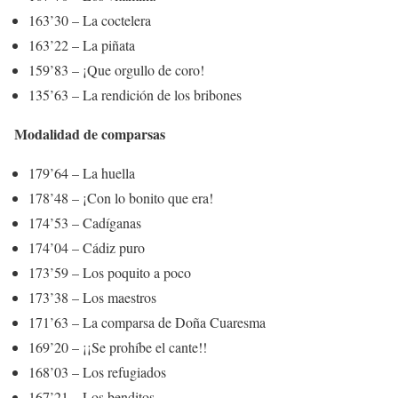
163’30 – La coctelera
163’22 – La piñata
159’83 – ¡Que orgullo de coro!
135’63 – La rendición de los bribones
Modalidad de comparsas
179’64 – La huella
178’48 – ¡Con lo bonito que era!
174’53 – Cadíganas
174’04 – Cádiz puro
173’59 – Los poquito a poco
173’38 – Los maestros
171’63 – La comparsa de Doña Cuaresma
169’20 – ¡¡Se prohíbe el cante!!
168’03 – Los refugiados
167’21 – Los benditos