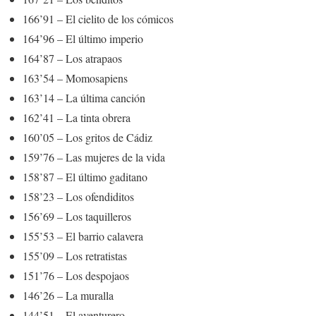
166’91 – El cielito de los cómicos
164’96 – El último imperio
164’87 – Los atrapaos
163’54 – Momosapiens
163’14 – La última canción
162’41 – La tinta obrera
160’05 – Los gritos de Cádiz
159’76 – Las mujeres de la vida
158’87 – El último gaditano
158’23 – Los ofendiditos
156’69 – Los taquilleros
155’53 – El barrio calavera
155’09 – Los retratistas
151’76 – Los despojaos
146’26 – La muralla
144’51 – El aventurero