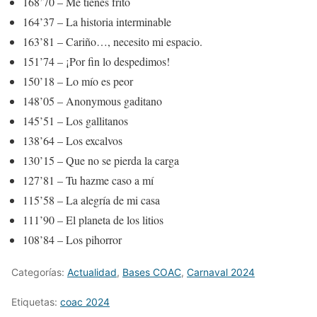
168’70 – Me tienes frito
164’37 – La historia interminable
163’81 – Cariño…, necesito mi espacio.
151’74 – ¡Por fin lo despedimos!
150’18 – Lo mío es peor
148’05 – Anonymous gaditano
145’51 – Los gallitanos
138’64 – Los excalvos
130’15 – Que no se pierda la carga
127’81 – Tu hazme caso a mí
115’58 – La alegría de mi casa
111’90 – El planeta de los litios
108’84 – Los pihorror
Categorías:
Actualidad
,
Bases COAC
,
Carnaval 2024
Etiquetas:
coac 2024