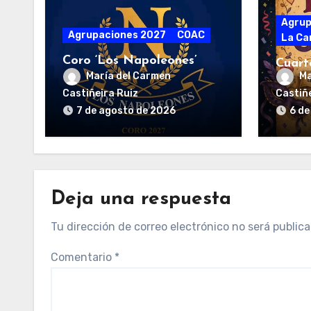
Agrup
Agrupaciones 2027
COAC
La Ca
Coro ‘Los Napoleones’
Cuart
María del Carmen
Ma
Juliet
Castiñeira Ruiz
Castiñe
7 de agosto de 2026
6 de
Deja una respuesta
Tu dirección de correo electrónico no será publica
Comentario
*