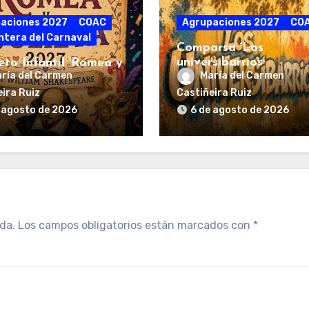
aciones 2027
COAC
Agrupaciones 2027
CO
ntera del Carnaval
Comparsa ‘Los
universibarrios’
eto Infantil ‘Romea y
ría del Carmen
María del Carmen
a’
ira Ruiz
Castiñeira Ruiz
 agosto de 2026
6 de agosto de 2026
da.
Los campos obligatorios están marcados con
*