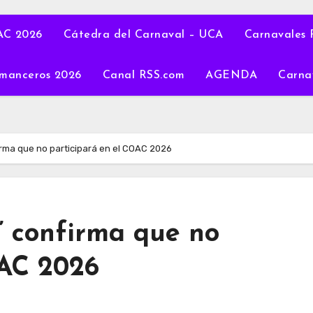
C 2026
Cátedra del Carnaval – UCA
Carnavales 
manceros 2026
Canal RSS.com
AGENDA
Carna
firma que no participará en el COAC 2026
s’ confirma que no
OAC 2026