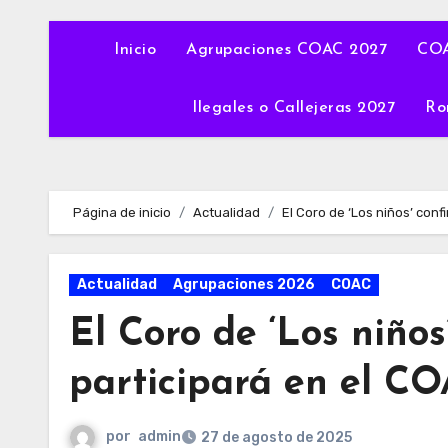
Inicio
Agrupaciones COAC 2027
COA
Ilegales o Callejeras 2027
Ro
Página de inicio
Actualidad
El Coro de ‘Los niños’ con
Actualidad
Agrupaciones 2026
COAC
El Coro de ‘Los niño
participará en el C
por
admin
27 de agosto de 2025