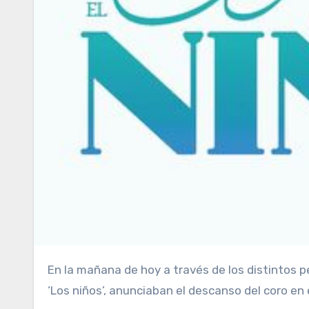
En la mañana de hoy a través de los distintos perfiles, tanto del autor Nandi Migueles como del propio Coro de
‘Los niños’, anunciaban el descanso del coro e