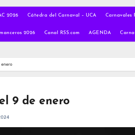
C 2026
Cátedra del Carnaval – UCA
Carnavales 
manceros 2026
Canal RSS.com
AGENDA
Carna
e enero
l 9 de enero
2024