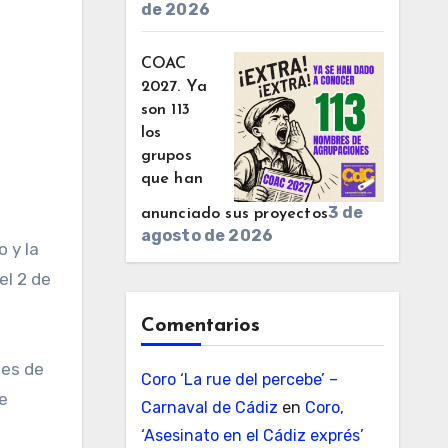
de 2026
COAC
2027. Ya
son 113
los
grupos
que han
3 de
anunciado sus proyectos
agosto de 2026
o y la
el 2 de
Comentarios
nes de
Coro ‘La rue del percebe’ –
te
Carnaval de Cádiz
en
Coro,
‘Asesinato en el Cádiz exprés’