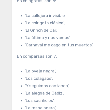
En chirigotas, son 5:
‘La callejera invisible’
‘La chirigota clásica’,
‘El Grinch de Cai’,
‘La última y nos vamos’
‘Carnaval me cago en tus muertos’.
En comparsas son 7:
‘La oveja negra’,
‘Los colagaos’,
‘Y seguimos cantando’,
‘La alegría de Cádiz’,
‘Los sacrificios’,
‘La resbaladera’,