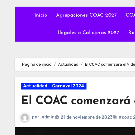
Inicio
Agrupaciones COAC 2027
COA
Ilegales o Callejeras 2027
Ro
Página de inicio
Actualidad
El COAC comenzará el 9 d
Actualidad
Carnaval 2024
El COAC comenzará e
por
admin
21 de noviembre de 2023
#coac 