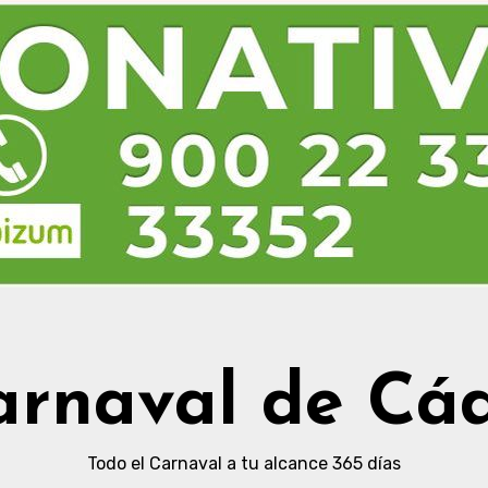
arnaval de Cád
Todo el Carnaval a tu alcance 365 días