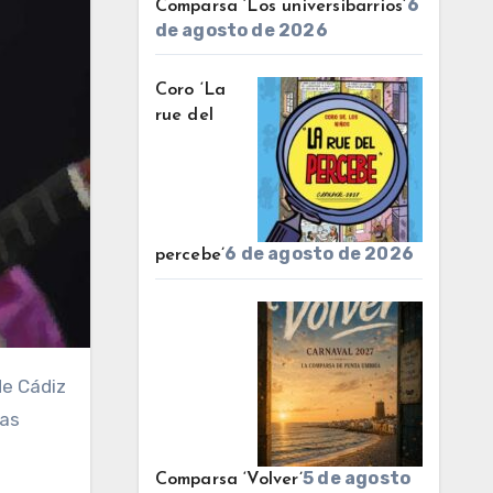
6
Comparsa ‘Los universibarrios’
de agosto de 2026
Coro ‘La
rue del
6 de agosto de 2026
percebe’
las
5 de agosto
Comparsa ‘Volver’