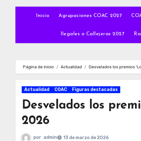
Inicio
Agrupaciones COAC 2027
COA
Ilegales o Callejeras 2027
Ro
Página de inicio
Actualidad
Desvelados los premios ‘Lo
Actualidad
COAC
Figuras destacadas
Desvelados los premi
2026
por
admin
13 de marzo de 2026