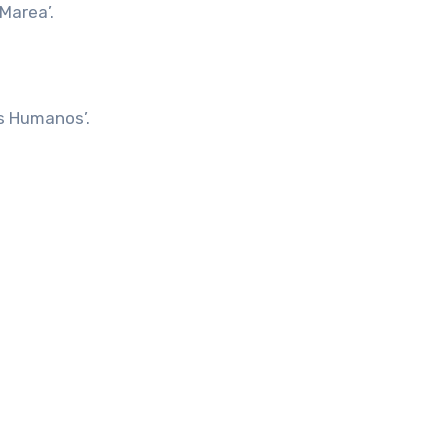
Marea’.
os Humanos’.