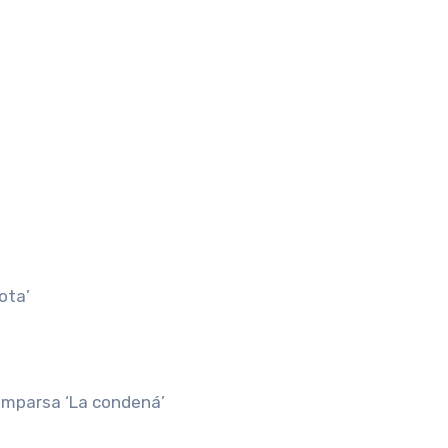
ota’
comparsa ‘La condená’