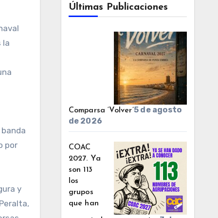
Últimas Publicaciones
 la
una
5 de agosto
Comparsa ‘Volver’
de 2026
a banda
o por
COAC
2027. Ya
son 113
los
gura y
grupos
Peralta,
que han