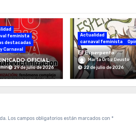
lidad
Actualidad
val feminista
carnaval feminista
Opi
as destacadas
 y Carnaval
El Esperpento
Marta Ortiz Deusto
NICADO OFICIAL
dmin
29 de julio de 2026
22 de julio de 2026
da.
Los campos obligatorios están marcados con
*