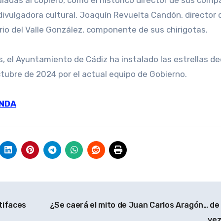
uladas al coplero, como el histórico director de sus comp
divulgadora cultural, Joaquín Revuelta Candón, director 
rio del Valle González, componente de sus chirigotas.
 el Ayuntamiento de Cádiz ha instalado las estrellas d
ctubre de 2024 por el actual equipo de Gobierno.
NDA
tifaces
¿Se caerá el mito de Juan Carlos Aragón… de
ve