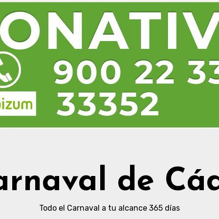
arnaval de Cád
Todo el Carnaval a tu alcance 365 días