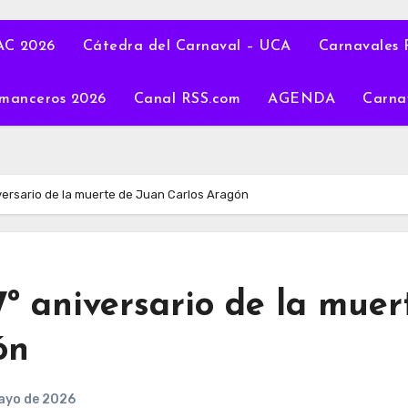
C 2026
Cátedra del Carnaval – UCA
Carnavales 
manceros 2026
Canal RSS.com
AGENDA
Carna
ersario de la muerte de Juan Carlos Aragón
º aniversario de la muer
ón
ayo de 2026