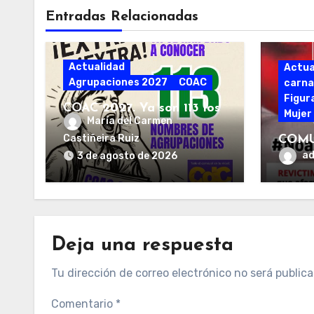
Entradas Relacionadas
Actualidad
Actua
Agrupaciones 2027
COAC
carna
Figur
COAC 2027. Ya son 113 los
Mujer
María del Carmen
grupos que han anunciado
sus proyectos
Castiñeira Ruiz
COMU
a
3 de agosto de 2026
Deja una respuesta
Tu dirección de correo electrónico no será publica
Comentario
*