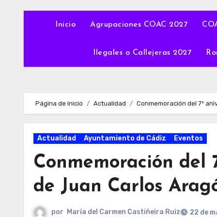
Inicio
Agrupaciones COAC 2027
COA
Ilegales o Callejeras 2027
Ro
Página de inicio
Actualidad
Conmemoración del 7º aniv
Actualidad
Ayuntamiento de Cádiz
Eventos
Conmemoración del 7
de Juan Carlos Arag
por
María del Carmen Castiñeira Ruiz
22 de m