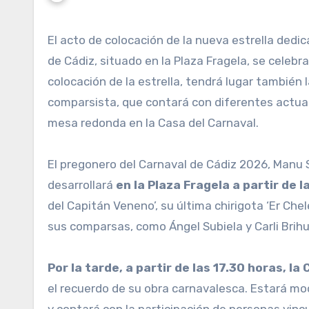
El acto de colocación de la nueva estrella dedicada a Juan Carlos Aragón en el Paseo de la Fama del Carnaval
de Cádiz, situado en la Plaza Fragela, se celebr
colocación de la estrella, tendrá lugar también 
comparsista, que contará con diferentes actuaci
mesa redonda en la Casa del Carnaval.
El pregonero del Carnaval de Cádiz 2026, Manu 
desarrollará
en la Plaza Fragela a partir de 
del Capitán Veneno’, su última chirigota ‘Er Ch
sus comparsas, como Ángel Subiela y Carli Brihu
Por la tarde, a partir de las 17.30 horas, la
el recuerdo de su obra carnavalesca. Estará mod