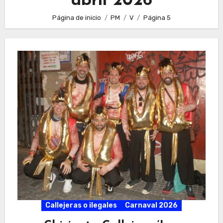
abril 2026
Página de inicio
PM
V
Página 5
Callejeras o ilegales
Carnaval 2026