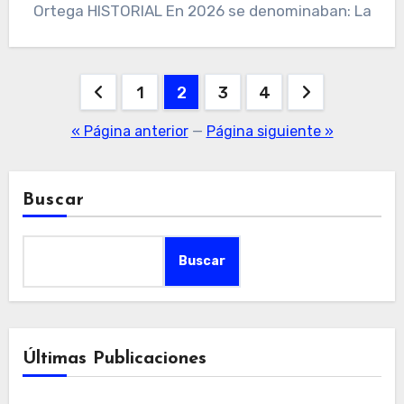
Ortega HISTORIAL En 2026 se denominaban: La
Paginación
1
2
3
4
de
« Página anterior
—
Página siguiente »
entradas
Buscar
Buscar
Últimas Publicaciones