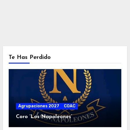
de
Event
Te Has Perdido
Agrupaciones 2027
COAC
Coro ‘Los Napoleones’