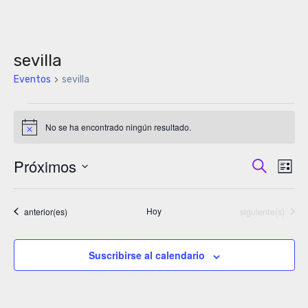
sevilla
Eventos
sevilla
Eventos
No se ha encontrado ningún resultado.
Aviso
Próximos
Naveg
Buscar
Na
Lista
Selecciona
de
de
la
Eventos
Eventos
Hoy
siguiente(s)
anterior(es)
vis
búsq
fecha.
de
y
Suscribirse al calendario
Ev
vistas